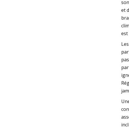
son
et 
bra
cli
est
Les
par
pas
par
ign
Rég
jam
Une
con
ass
inc