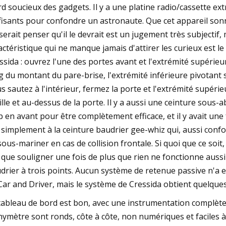
d soucieux des gadgets. Il y a une platine radio/cassette e
fisants pour confondre un astronaute. Que cet appareil so
sserait penser qu'il le devrait est un jugement très subjectif
actéristique qui ne manque jamais d'attirer les curieux est 
ssida : ouvrez l'une des portes avant et l'extrémité supérieur
g du montant du pare-brise, l'extrémité inférieure pivotant s
s sautez à l'intérieur, fermez la porte et l'extrémité supérie
ille et au-dessus de la porte. Il y a aussi une ceinture sous
p en avant pour être complètement efficace, et il y avait un
r simplement à la ceinture baudrier gee-whiz qui, aussi confo
sous-mariner en cas de collision frontale. Si quoi que ce soi
t que souligner une fois de plus que rien ne fonctionne aus
drier à trois points. Aucun système de retenue passive n'a
Car and Driver, mais le système de Cressida obtient quelque
tableau de bord est bon, avec une instrumentation complète
hymètre sont ronds, côte à côte, non numériques et faciles à lir