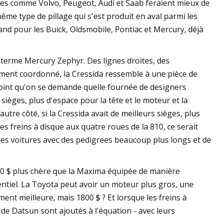
ises comme Volvo, Peugeot, Audi et Saab feraient mieux de
me type de pillage qui s'est produit en aval parmi les
and pour les Buick, Oldsmobile, Pontiac et Mercury, déjà
u terme Mercury Zephyr. Des lignes droites, des
ement coordonné, la Cressida ressemble à une pièce de
el point qu'on se demande quelle fournée de designers
sièges, plus d'espace pour la tête et le moteur et la
utre côté, si la Cressida avait de meilleurs sièges, plus
es freins à disque aux quatre roues de la 810, ce serait
des voitures avec des pedigrees beaucoup plus longs et de
00 $ plus chère que la Maxima équipée de manière
tentiel. La Toyota peut avoir un moteur plus gros, une
nt meilleure, mais 1800 $ ? Et lorsque les freins à
de Datsun sont ajoutés à l'équation - avec leurs