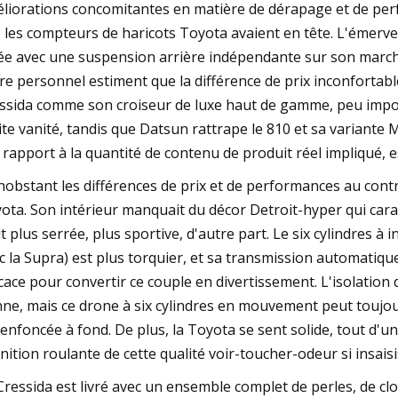
liorations concomitantes en matière de dérapage et de per
 les compteurs de haricots Toyota avaient en tête. L'émerve
rée avec une suspension arrière indépendante sur son marc
re personnel estiment que la différence de prix inconfortabl
ssida comme son croiseur de luxe haut de gamme, peu import
ite vanité, tandis que Datsun rattrape le 810 et sa variante M
 rapport à la quantité de contenu de produit réel impliqué, 
obstant les différences de prix et de performances au contr
ota. Son intérieur manquait du décor Detroit-hyper qui carac
it plus serrée, plus sportive, d'autre part. Le six cylindres à 
c la Supra) est plus torquier, et sa transmission automatique
icace pour convertir ce couple en divertissement. L'isolation 
ne, mais ce drone à six cylindres en mouvement peut toujou
 enfoncée à fond. De plus, la Toyota se sent solide, tout d'un 
inition roulante de cette qualité voir-toucher-odeur si insai
Cressida est livré avec un ensemble complet de perles, de clo