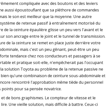
xtrêmement compliquée avec des boutons et des leviers
nne aussi époustouflant que sa pléthore de commandes
, mais le son est meilleur que la moyenne. Une autre
le système de retenue passif à entraînement motorisé du
e de la ceinture épaulière glisse un peu vers l'avant et le
ur son ancrage entre le joint et le tunnel de transmission.
ure de la ceinture se remet en place juste derrière votre
-abdominale, mais c'est un peu gênant, peut-être un peu
e forte tendance chez nos conducteurs et passagers à se
rtable et pratique soit-elle, n'empêcherait pas l'occupant
t, la solution Toyota au problème de la retenue passive ne
si bien qu'une combinaison de ceinture sous-abdominale et
 encore rencontré l'approbation même tiède du personnel
s points pour sa pensée novatrice.
 et de bons graphismes. Le compteur de vitesse et le
e. Une vieille solution, mais difficile à battre. Ceux-ci