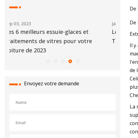
De 
De 
Jan 06, 2024
Oct 01, 20
Le sale secret de l'essuie-glace géant du
Les meil
Ext
Tesla Cybertruck révélé
voir sou
Il 
man
l'e
de 
Cel
Envoyez votre demande
plu
Che
La 
sup
con
con