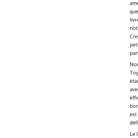
amé
que
liv
not
Cre
pet
par
Non
Toy
éta
ave
eff
bon
est
déf
Le 