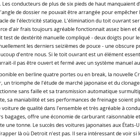
. Les conducteurs de plus de six pieds de haut manquaient d
d'angle de dossier ne pouvait être arrangée pour empêcher le
acle de l'électricité statique. L'élimination du toit ouvrant ser
rce d'air frais toujours agréable fonctionnait assez bien et
it test de dextérité manuelle compliqué - deux doigts pour l
uellement les derniers seizièmes de pouce - une obscure pr
ucoup d'entre nous. Si le toit ouvrant est un élément essenti
rrait-il pas être ouvert et fermé avec un système manuel aus
ponible en berline quatre portes ou en break, la nouvelle Cre
r, un triomphe de l'étude de marché japonaise et du clonage
ctionne sans faille et sa transmission automatique surmulti
te, sa maniabilité et ses performances de freinage soient 
 voiture de qualité dans l'ensemble et très agréable à condu
rs bagages, offre une économie de carburant raisonnable et
te une tonne. Le succès des voitures japonaises aux États-U
frapper là où Detroit n'est pas. Il sera intéressant de voir s