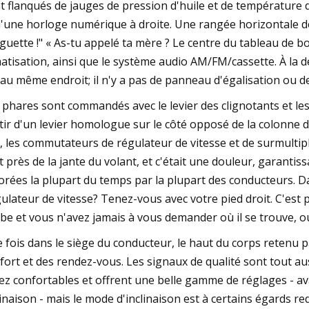
t flanqués de jauges de pression d'huile et de température 
d'une horloge numérique à droite. Une rangée horizontale de
guette !" « As-tu appelé ta mère ? Le centre du tableau de 
matisation, ainsi que le système audio AM/FM/cassette. À la
 au même endroit; il n'y a pas de panneau d'égalisation ou de
 phares sont commandés avec le levier des clignotants et les
tir d'un levier homologue sur le côté opposé de la colonne
, les commutateurs de régulateur de vitesse et de surmultipl
t près de la jante du volant, et c'était une douleur, garan
orées la plupart du temps par la plupart des conducteurs. Dans
ulateur de vitesse? Tenez-vous avec votre pied droit. C'est 
be et vous n'avez jamais à vous demander où il se trouve, o
 fois dans le siège du conducteur, le haut du corps retenu p
fort et des rendez-vous. Les signaux de qualité sont tout auss
ez confortables et offrent une belle gamme de réglages - ava
linaison - mais le mode d'inclinaison est à certains égards 