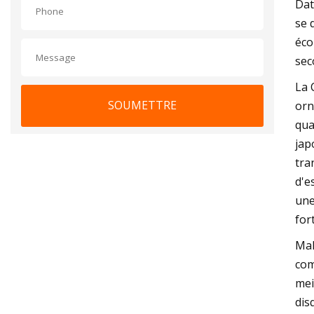
Dat
se 
éco
sec
La 
SOUMETTRE
orn
qua
jap
tra
d'e
une
for
Mal
com
mei
dis