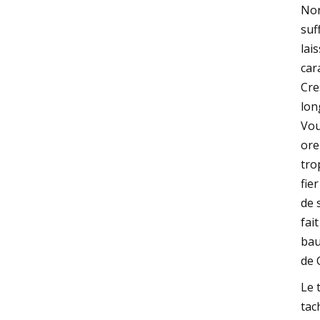
Nor
suf
lai
car
Cre
lon
Vou
ore
tro
fie
de 
fai
bau
de 
Le 
tac