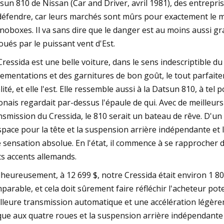
sun 810 de Nissan (Car and Driver, avril 1981), des entrepr
défendre, car leurs marchés sont mûrs pour exactement le mê
noboxes. Il va sans dire que le danger est au moins aussi gr
oués par le puissant vent d'Est.
Cressida est une belle voiture, dans le sens indescriptible d
ementations et des garnitures de bon goût, le tout parfait
lité, et elle l'est. Elle ressemble aussi à la Datsun 810, à t
onais regardait par-dessus l'épaule de qui. Avec de meilleurs 
nsmission du Cressida, le 810 serait un bateau de rêve. D'un a
space pour la tête et la suspension arrière indépendante et l
 sensation absolue. En l'état, il commence à se rapprocher 
ts accents allemands.
heureusement, à 12 699 $, notre Cressida était environ 1 8
parable, et cela doit sûrement faire réfléchir l'acheteur po
lleure transmission automatique et une accélération légèreme
que aux quatre roues et la suspension arrière indépendante 