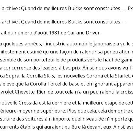
l'archive : Quand de meilleures Buicks sont construites . . . 
l'archive : Quand de meilleures Buicks sont construites . . .
23
Sep 26, 2023
leurs essuie-glaces pour bien
Les 6 meilleurs essu
rait du numéro d'août 1981 de Car and Driver.
s la pluie
traitements de vitr
y a quelques années, l'industrie automobile japonaise a vu le
voiture de 2023
ifestement estimé qu'une façon de ralentir sa pénétration d
nsemble de son portefeuille de produits vers le haut de gamm
la concurrence des leaders à bas prix. Ainsi, nous avons vu 
ica Supra, la Corolla SR-5, les nouvelles Corona et la Starlet,
s élevé que la Corolla Tercel de base et en ignorant appare
vrolet Chevette. Rien de tout cela n'a un peu ralenti la croi
nouvelle Cressida est la dernière et la meilleure étape de ce
érieure-moyenne supérieure. Plus que cela, cela démontre q
struire des voitures à n'importe quel niveau de n'importe qu
currents établis qui auraient pu être là devant eux. Ainsi, ave