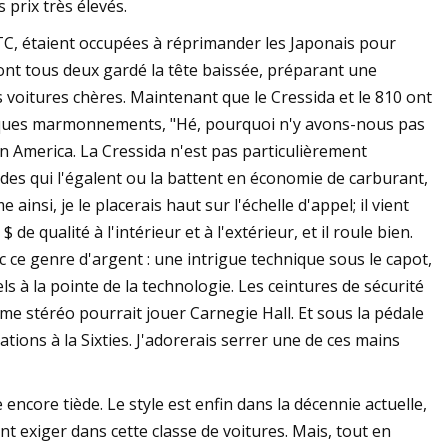
 prix très élevés.
'ITC, étaient occupées à réprimander les Japonais pour
nt tous deux gardé la tête baissée, préparant une
es voitures chères. Maintenant que le Cressida et le 810 ont
uelques marmonnements, "Hé, pourquoi n'y avons-nous pas
 in America. La Cressida n'est pas particulièrement
rdes qui l'égalent ou la battent en économie de carburant,
nsi, je le placerais haut sur l'échelle d'appel; il vient
de qualité à l'intérieur et à l'extérieur, et il roule bien.
c ce genre d'argent : une intrigue technique sous le capot,
ls à la pointe de la technologie. Les ceintures de sécurité
e stéréo pourrait jouer Carnegie Hall. Et sous la pédale
ations à la Sixties. J'adorerais serrer une de ces mains
 encore tiède. Le style est enfin dans la décennie actuelle,
nt exiger dans cette classe de voitures. Mais, tout en