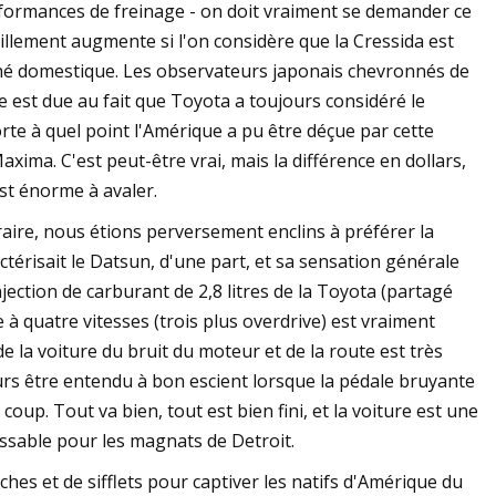
formances de freinage - on doit vraiment se demander ce
illement augmente si l'on considère que la Cressida est
hé domestique. Les observateurs japonais chevronnés de
e est due au fait que Toyota a toujours considéré le
e à quel point l'Amérique a pu être déçue par cette
axima. C'est peut-être vrai, mais la différence en dollars,
est énorme à avaler.
aire, nous étions perversement enclins à préférer la
térisait le Datsun, d'une part, et sa sensation générale
injection de carburant de 2,8 litres de la Toyota (partagé
 à quatre vitesses (trois plus overdrive) est vraiment
de la voiture du bruit du moteur et de la route est très
rs être entendu à bon escient lorsque la pédale bruyante
coup. Tout va bien, tout est bien fini, et la voiture est une
sissable pour les magnats de Detroit.
ches et de sifflets pour captiver les natifs d'Amérique du