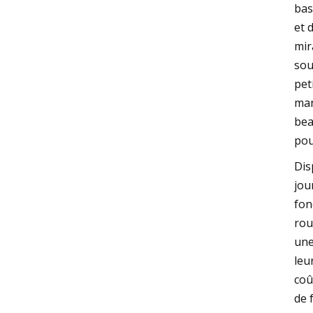
bas
et 
mir
sou
pet
man
bea
pou
Dis
jou
fon
rou
une
leu
coû
de 