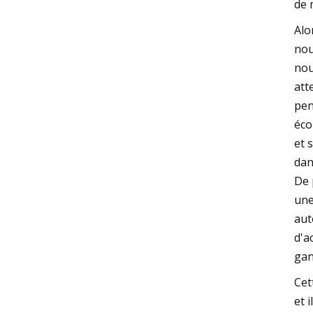
de 
Alo
nou
nou
att
pen
éco
et 
dan
De 
une
aut
d'a
gan
Cet
et 