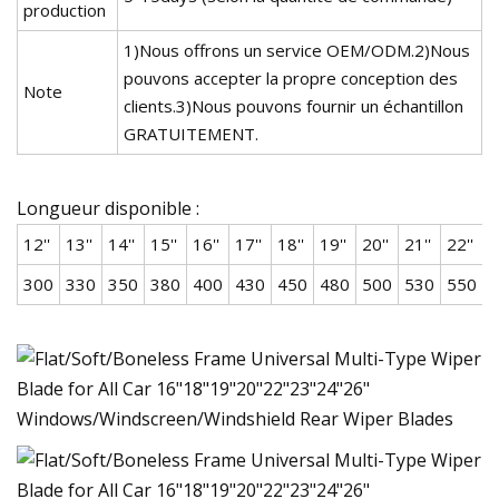
production
1)Nous offrons un service OEM/ODM.2)Nous
pouvons accepter la propre conception des
Note
clients.3)Nous pouvons fournir un échantillon
GRATUITEMENT.
Longueur disponible :
12''
13''
14''
15''
16''
17''
18''
19''
20''
21''
22''
2
300
330
350
380
400
430
450
480
500
530
550
5