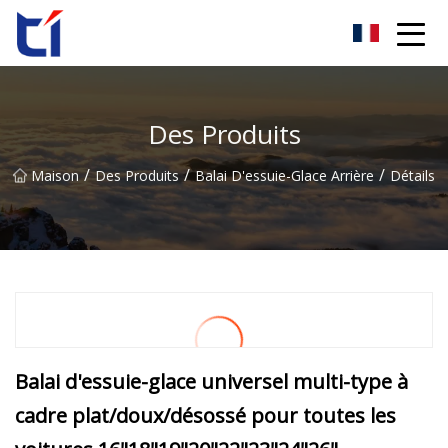
Groupe Cie., Ltd de fleur d'oranger d'Anhui
Des Produits
/
/
/
Maison
Des Produits
Balai D'essuie-Glace Arrière
Détails
Balai d'essuie-glace universel multi-type à
cadre plat/doux/désossé pour toutes les