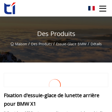
Groupe Cie., Ltd de fleur d'oranger d'Anhui
Des Produits
/
/
/
Maison
Des Produits
Essuie-Glace BMW
Détails
Fixation d'essuie-glace de lunette arrière
pour BMW X1