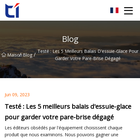
Groupe Cie., Ltd de fleur d'oranger d'Anhui
Blog
Testé : Les 5 Meilleurs Balais D'essuie-Glace Pour
/
/
Maison
Blog
Garder Votre Pare-Brise Dégagé
Jun 09, 2023
Testé : Les 5 meilleurs balais d'essuie-glace
pour garder votre pare-brise dégagé
Les éditeurs obsédés par l'équipement choisissent chaque
produit que nous examinons. Nous pouvons gagner une