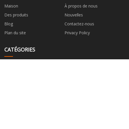
Maison
À propos de nous
Des produits
Nouvelles
Blog
Contactez-nous
Plan du site
Privacy Policy
CATÉGORIES
Balai d'essuie-glace
Honda essuie-glace
multifonctionnel
Balai d'essuie-glace universel
Balai d'essuie-glace spécial
Balai d'essuie-glace arrière
Balai d'essuie-glace sans cadre
BALAI D'ESSUIE-GLACE CADRE
AUDI Essuie-glace
ENTREPRISE PARTENAIRE
Dongguan JS Tech Limité
Lianyungang Weide Composite