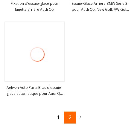
Fixation d'essuie-glace pour
Essuie-Glace Arrière BMW Série 3
lunette arrière Audi Q5
pour Audi Q5, New Golf, VW Golf
Voir plus
Voir plus
(11"-18")
Aelwen Auto Parts Bras d'essuie-
glace automatique pour Audi Q7
Voir plus
OE 4L1955407 4L1955407A
4L1955408 4L1955408A
1
2